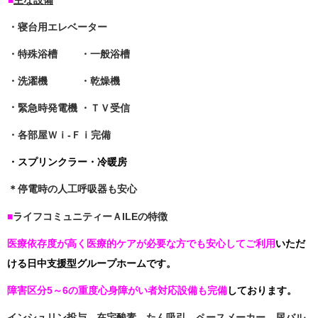
■
主な設備
・寝台用エレベーター
・特殊浴槽 ・一般浴槽
・洗濯機 ・乾燥機
・
緊急時発電機 ・ＴＶ受信
・各部屋Ｗｉ-Ｆｉ完備
・スプリンクラー・冷暖房
＊停電時の人工呼吸器も安心
■
ライフコミュニティーＡILEの特徴
医療依存度が高く医療的ケアが必要な方でも安心してご利用
いただ
ける日中支援型グループホームです。
障害区分5～6の重度心身障がい者対応設備も完備
しております。
インシュリン投与
在宅酸素
たん吸引
ペースメーカー
尿バル