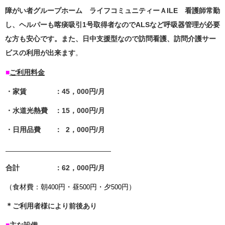
障がい者グループホーム ライフコミュニティーＡILE 看護師常勤
し、ヘ
ルパーも喀痰吸引1号取得者なのでALSなど呼吸器管理が必要
な方も安心です。また、日中支援型なので訪問看護、訪問介護サー
ビスの利用が出来ます
。
■
ご利用料金
・家賃 ：45，000円/月
・水道光熱費 ：15，000円/月
・日用品費 ： 2，000円/月
合計 ：62，000円/月
（食材費：朝
円・昼
円・夕
円）
400
500
500
＊
ご利用者様により前後あり